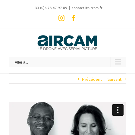
Skip
‭+33 (0)6 73 47 97 89
|
contact@aircam.fr
to
content
Instagram
Facebook
Aller à...
Précédent
Suivant