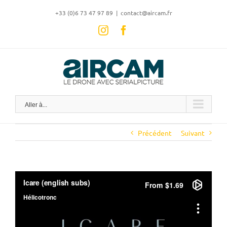
Skip
‭+33 (0)6 73 47 97 89
|
contact@aircam.fr
to
content
Instagram
Facebook
Aller à...
Précédent
Suivant