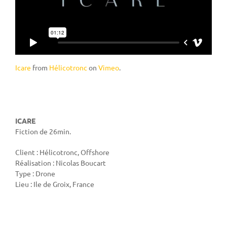
Icare
from
Hélicotronc
on
Vimeo
.
ICARE
Fiction de 26min.
Client : Hélicotronc, Offshore
Réalisation : Nicolas Boucart
Type : Drone
Lieu : Ile de Groix, France