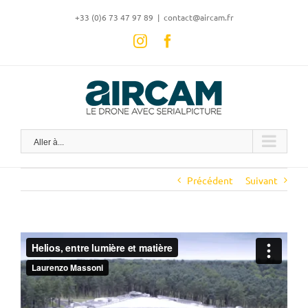
Skip
‭+33 (0)6 73 47 97 89
|
contact@aircam.fr
to
content
Instagram
Facebook
Aller à...
Précédent
Suivant