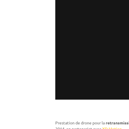
Prestation de drone pour la
retransmissi
2014, en partenariat avec
XD Motion
.