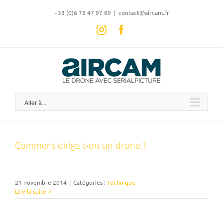
Skip
‭+33 (0)6 73 47 97 89
|
contact@aircam.fr
to
content
Instagram
Facebook
Aller à...
Comment dirige t-on un drone ?
21 novembre 2014
|
Catégories :
Technique
Lire la suite