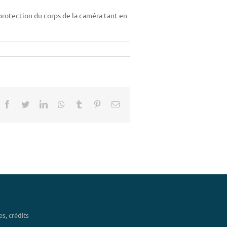
 protection du corps de la caméra tant en
Facebook
Twitter
LinkedIn
Whatsapp
Tumblr
Pinterest
Email
s, crédits