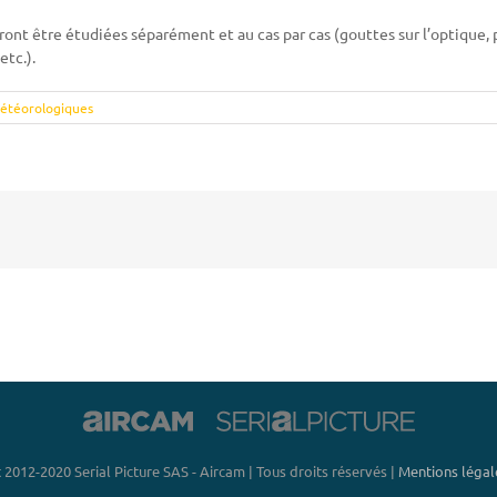
vront être étudiées séparément et au cas par cas (gouttes sur l’optique,
etc.).
météorologiques
 2012-2020 Serial Picture SAS - Aircam | Tous droits réservés |
Mentions légale