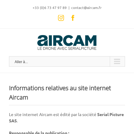
Skip
‭+33 (0)6 73 47 97 89
|
contact@aircam.fr
to
content
Instagram
Facebook
Aller à...
Informations relatives au site internet
Aircam
Le site internet Aircam est édité par la société
Serial Picture
SAS
.
Responsable de la publication :